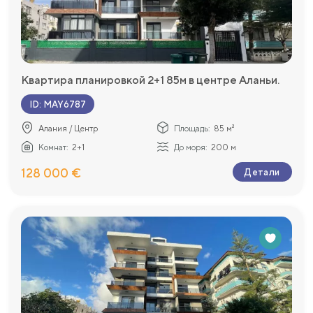
Квартира планировкой 2+1 85м в центре Аланьи.
ID
:
MAY6787
Алания / Центр
Площадь:
85 м²
Комнат:
2+1
До моря:
200 м
128 000 €
Детали