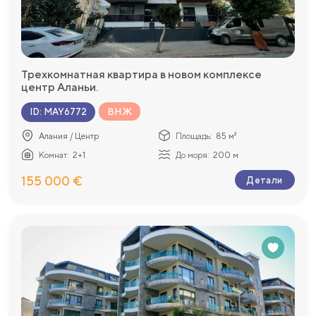
Трехкомнатная квартира в новом комплексе
центр Аланьи.
ВНЖ
ID
:
MAY6772
Алания / Центр
Площадь:
85 м²
Комнат:
2+1
До моря:
200 м
155 000 €
Детали