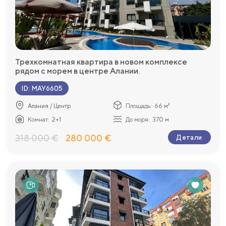
Трехкомнатная квартира в новом комплексе
рядом с морем в центре Алании.
ID
:
MAY6605
Алания / Центр
Площадь:
66 м²
Комнат:
2+1
До моря:
370 м
318 000 €
280 000 €
Детали