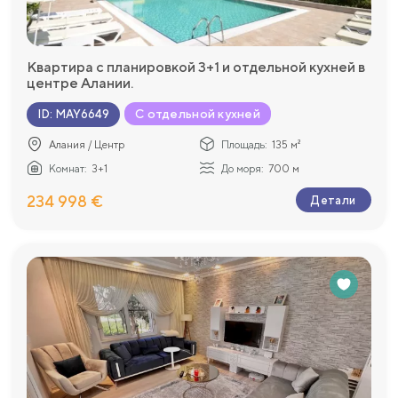
Квартира с планировкой 3+1 и отдельной кухней в
центре Алании.
С отдельной кухней
ID
:
MAY6649
Алания / Центр
Площадь:
135 м²
Комнат:
3+1
До моря:
700 м
234 998 €
Детали