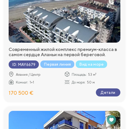
Современный жилой комплекс премиум-класса в
самом сердце Аланьи на первой береговой.
Первая линия
Вид на море
ID
:
MAY6679
Алания / Центр
Площадь:
53 м²
Комнат:
1+1
До моря:
50 м
170 500 €
Детали