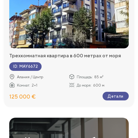
Трехкомнатная квартира в 600 метрах от моря
ID
:
MAY6672
Алания / Центр
Площадь:
85 м²
Комнат:
2+1
До моря:
600 м
125 000 €
Детали