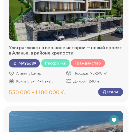
Ультра-люкс на вершине истории — новый проект
в Аланье, в районе крепости.
Рассрочка
Гражданство
ID
:
MAY6689
Алания / Центр
Площадь:
95-248 м²
Комнат:
3+1, 4+1, 2+2...
До моря:
240 м
550 000 - 1 100 000 €
Детали