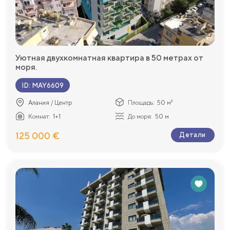
Уютная двухкомнатная квартира в 50 метрах от
моря.
ID
:
MAY6609
Алания / Центр
Площадь:
50 м²
Комнат:
1+1
До моря:
50 м
125 000 €
Детали