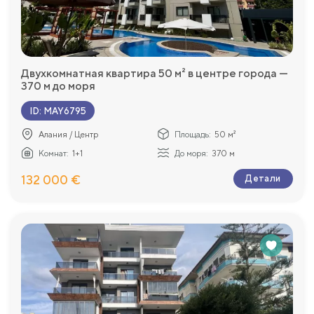
Двухкомнатная квартира 50 м² в центре города —
370 м до моря
ID
:
MAY6795
Алания / Центр
Площадь:
50 м²
Комнат:
1+1
До моря:
370 м
132 000 €
Детали