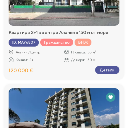
Квартира 2+1 в центре Аланьи в 150 м от моря
Гражданство
ВНЖ
ID
:
MAY6807
Алания / Центр
Площадь:
85 м²
Комнат:
2+1
До моря:
150 м
120 000 €
Детали