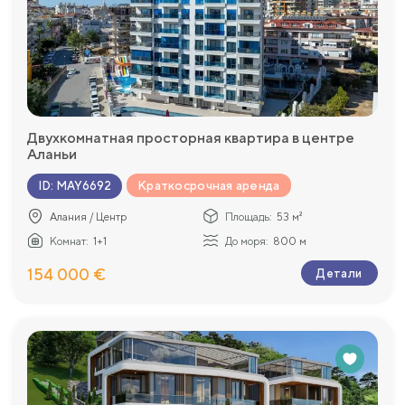
Двухкомнатная просторная квартира в центре
Аланьи
Краткосрочная аренда
ID
:
MAY6692
Алания / Центр
Площадь:
53 м²
Комнат:
1+1
До моря:
800 м
154 000 €
Детали