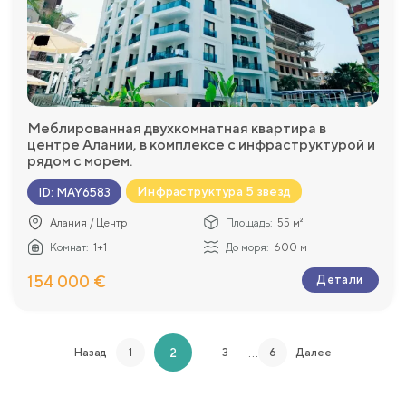
Меблированная двухкомнатная квартира в
центре Алании, в комплексе с инфраструктурой и
рядом с морем.
Инфраструктура 5 звезд
ID
:
MAY6583
Алания / Центр
Площадь:
55 м²
Комнат:
1+1
До моря:
600 м
154 000 €
Детали
…
2
Назад
1
3
6
Далее