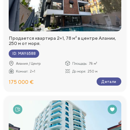
Продается квартира 2+1, 78 м² в центре Алании,
250 м от моря.
ID
:
MAY6588
Алания / Центр
Площадь:
78 м²
Комнат:
2+1
До моря:
250 м
175 000 €
Детали