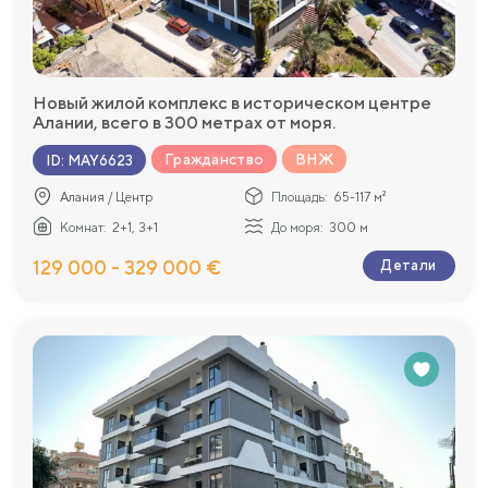
Новый жилой комплекс в историческом центре
Алании, всего в 300 метрах от моря.
Гражданство
ВНЖ
ID
:
MAY6623
Алания / Центр
Площадь:
65-117 м²
Комнат:
2+1, 3+1
До моря:
300 м
129 000 - 329 000 €
Детали