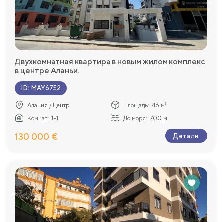
Двухкомнатная квартира в новым жилом комплекс
в центре Аланьи.
ID
:
MAY6752
Алания / Центр
Площадь:
46 м²
Комнат:
1+1
До моря:
700 м
130 000 €
Детали