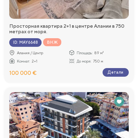
Просторная квартира 2+1 в центре Алании в 750
метрах от моря.
ВНЖ
ID
:
MAY6648
Алания / Центр
Площадь:
89 м²
Комнат:
2+1
До моря:
750 м
100 000 €
Детали