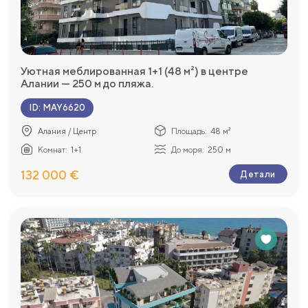
Уютная меблированная 1+1 (48 м²) в центре
Алании — 250 м до пляжа.
ID
:
MAY6620
Алания / Центр
Площадь:
48 м²
Комнат:
1+1
До моря:
250 м
132 000 €
Детали