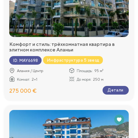
Комфорт и стиль: трёхкомнатная квартира в
элитном комплексе Аланьи
Инфраструктура 5 звезд
ID
:
MAY6698
Алания / Центр
Площадь:
95 м²
Комнат:
2+1
До моря:
250 м
275 000 €
Детали