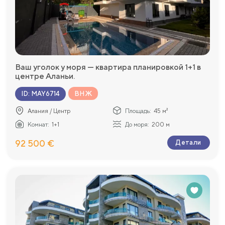
Ваш уголок у моря — квартира планировкой 1+1 в
центре Аланьи.
ВНЖ
ID
:
MAY6714
Алания / Центр
Площадь:
45 м²
Комнат:
1+1
До моря:
200 м
92 500 €
Детали