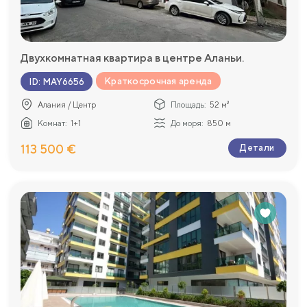
Двухкомнатная квартира в центре Аланьи.
Краткосрочная аренда
ID
:
MAY6656
Алания / Центр
Площадь:
52 м²
Комнат:
1+1
До моря:
850 м
113 500 €
Детали