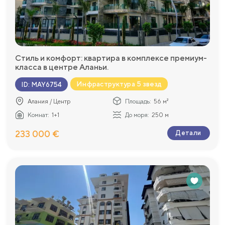
Стиль и комфорт: квартира в комплексе премиум-
класса в центре Аланьи.
Инфраструктура 5 звезд
ID
:
MAY6754
Алания / Центр
Площадь:
56 м²
Комнат:
1+1
До моря:
250 м
233 000 €
Детали