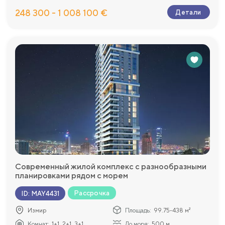
248 300 - 1 008 100 €
Детали
Современный жилой комплекс с разнообразными
планировками рядом с морем
Рассрочка
ID
:
MAY4431
Измир
Площадь:
99.75-438 м²
Комнат:
1+1, 2+1, 3+1...
До моря:
500 м