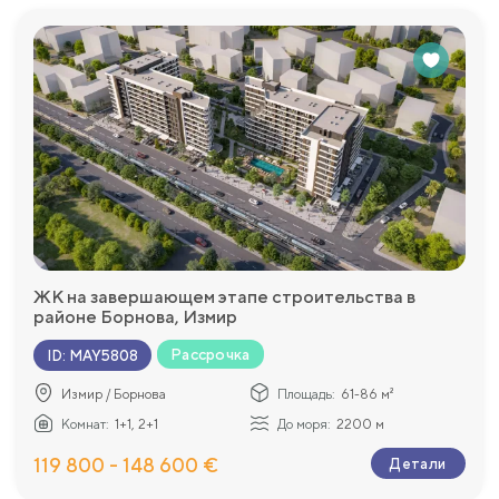
ЖК на завершающем этапе строительства в
районе Борнова, Измир
Рассрочка
ID
:
MAY5808
Измир / Борнова
Площадь:
61-86 м²
Комнат:
1+1, 2+1
До моря:
2200 м
119 800 - 148 600 €
Детали