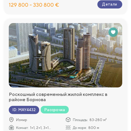
129 800 - 330 800 €
Детали
Роскошный современный жилой комплекс в
районе Борнова
Рассрочка
ID
:
MAY4432
Измир
Площадь:
83-280 м²
Комнат:
1+1, 2+1, 3+1...
До моря:
800 м