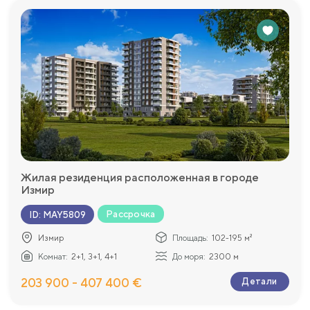
Жилая резиденция расположенная в городе
Измир
Рассрочка
ID
:
MAY5809
Измир
Площадь:
102-195 м²
Комнат:
2+1, 3+1, 4+1
До моря:
2300 м
203 900 - 407 400 €
Детали