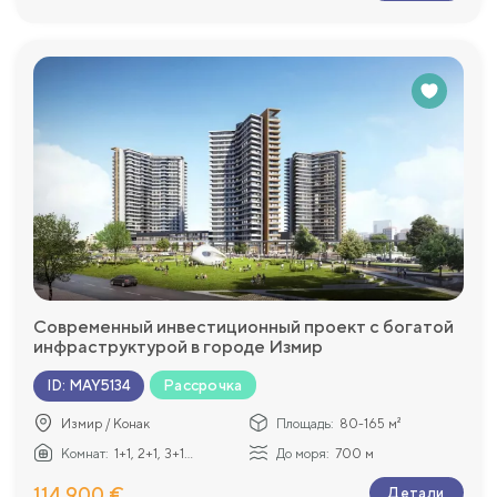
Современный инвестиционный проект с богатой
инфраструктурой в городе Измир
Рассрочка
ID
:
MAY5134
Измир / Конак
Площадь:
80-165 м²
Комнат:
1+1, 2+1, 3+1...
До моря:
700 м
114 900 €
Детали