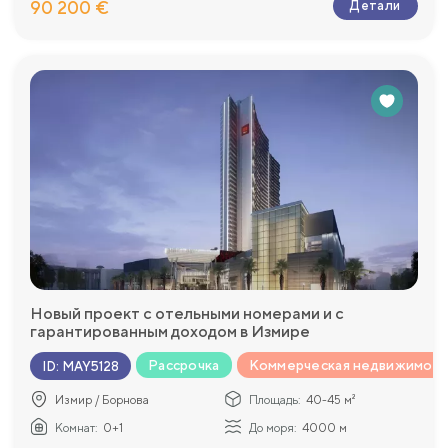
90 200 €
Детали
Новый проект с отельными номерами и с
гарантированным доходом в Измире
Рассрочка
Коммерческая недвижимост
ID
:
MAY5128
Измир / Борнова
Площадь:
40-45 м²
Комнат:
0+1
До моря:
4000 м