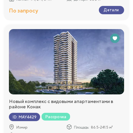
По запросу
Детали
Новый комплекс с видовыми апартаментами в
районе Конак
Рассрочка
ID
:
MAY4429
Измир
Площадь:
86.5-241.5 м²