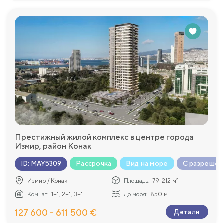
Престижный жилой комплекс в центре города
Измир, район Конак
Рассрочка
Вид на море
С разрешен
ID
:
MAY5309
Измир / Конак
Площадь:
79-212 м²
Комнат:
1+1, 2+1, 3+1
До моря:
850 м
127 600 - 611 500 €
Детали