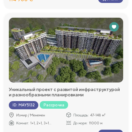
Уникальный проект с развитой инфраструктурой
и разнообразными планировками
Рассрочка
ID
:
MAY5132
Измир / Менемен
Площадь:
47-148 м²
Комнат:
1+1, 2+1, 3+1...
До моря:
11000 м