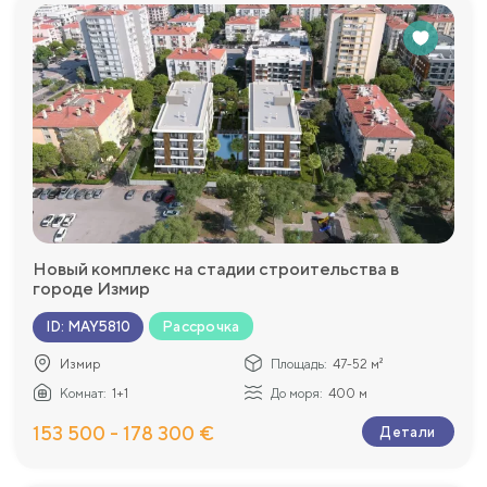
Новый комплекс на стадии строительства в
городе Измир
Рассрочка
ID
:
MAY5810
Измир
Площадь:
47-52 м²
Комнат:
1+1
До моря:
400 м
153 500 - 178 300 €
Детали