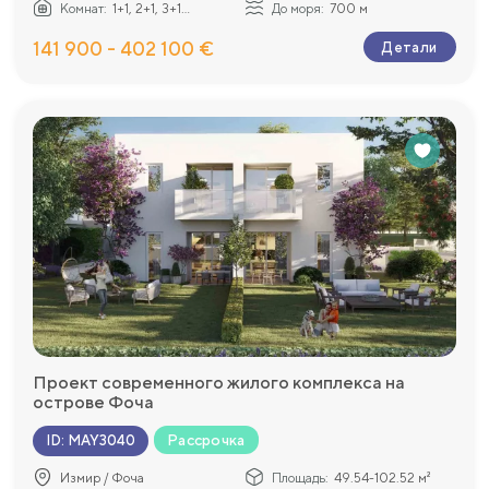
Комнат:
1+1, 2+1, 3+1...
До моря:
700 м
141 900 - 402 100 €
Детали
Проект современного жилого комплекса на
острове Фоча
Рассрочка
ID
:
MAY3040
Измир / Фоча
Площадь:
49.54-102.52 м²