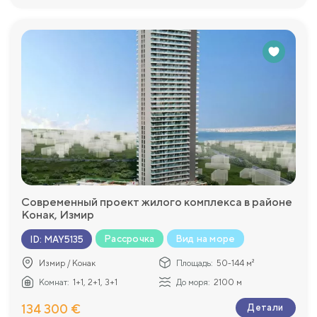
Современный проект жилого комплекса в районе
Конак, Измир
Рассрочка
Вид на море
ID
:
MAY5135
Измир / Конак
Площадь:
50-144 м²
Комнат:
1+1, 2+1, 3+1
До моря:
2100 м
134 300 €
Детали