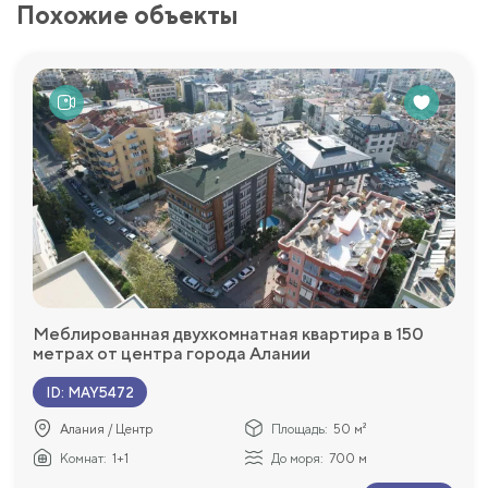
Похожие объекты
Меблированная двухкомнатная квартира в 150
метрах от центра города Алании
ID
:
MAY5472
Алания / Центр
Площадь:
50 м²
Комнат:
1+1
До моря:
700 м