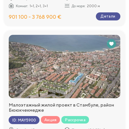
Комнат:
1+1, 2+1, 3+1
До моря:
2000 м
901 100 - 3 768 900 €
Детали
Малоэтажный жилой проект в Стамбуле, район
Бююкчекмедже
Акция
Рассрочка
ID
:
MAY5900