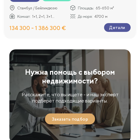
Стамбул / Бейликдюзю
Площадь:
65-650 м²
Комнат:
1+1, 2+1, 3+1...
До моря:
4700 м
134 300 - 1 386 300 €
Детали
Нужна помощь с выбором
недвижимости?
Расскажите, что вы ищете - и наш эксперт
подберёт подходящие варианты.
Заказать подбор