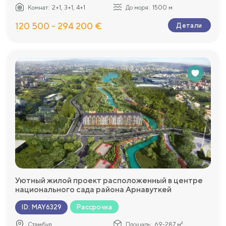
Комнат:
2+1, 3+1, 4+1
До моря:
1500 м
120 500 - 294 200 €
Детали
Уютный жилой проект расположенный в центре
национального сада района Арнавуткей
Рассрочка
ID
:
MAY6329
Стамбул
Площадь:
69-287 м²