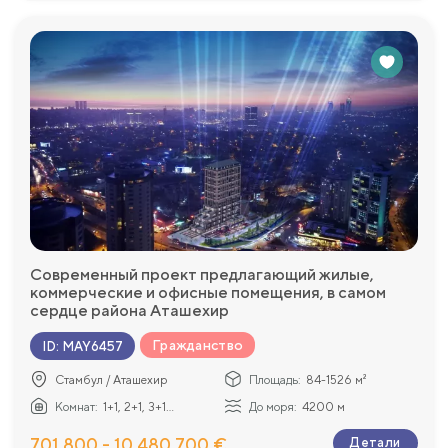
Современный проект предлагающий жилые,
коммерческие и офисные помещения, в самом
сердце района Аташехир
Гражданство
ID
:
MAY6457
Стамбул / Аташехир
Площадь:
84-1526 м²
Комнат:
1+1, 2+1, 3+1...
До моря:
4200 м
701 800 - 10 480 700 €
Детали