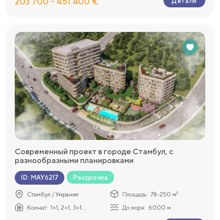
203 700 - 451 400 €
Детали
Современный проект в городе Стамбул, с
разнообразными планировками
Рассрочка
ID
:
MAY6217
Стамбул / Умрание
Площадь:
78-250 м²
Комнат:
1+1, 2+1, 3+1...
До моря:
6000 м