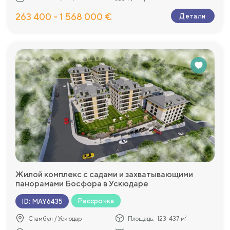
263 400 - 1 568 000 €
Детали
Жилой комплекс с садами и захватывающими
панорамами Босфора в Ускюдаре
Рассрочка
ID
:
MAY6435
Стамбул / Ускюдар
Площадь:
123-437 м²