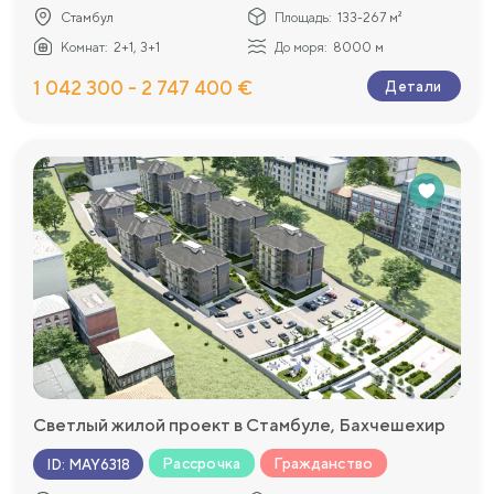
Стамбул
Площадь:
133-267 м²
Комнат:
2+1, 3+1
До моря:
8000 м
1 042 300 - 2 747 400 €
Детали
Светлый жилой проект в Стамбуле, Бахчешехир
Рассрочка
Гражданство
ID
:
MAY6318