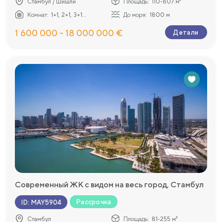
Стамбул / Шишли
Площадь:
110-807 м²
Комнат:
1+1, 2+1, 3+1...
До моря:
1800 м
1 600 000 - 18 000 000 €
Детали
Современный ЖК с видом на весь город, Стамбул
Рассрочка
ID
:
MAY5904
Стамбул
Площадь:
81-255 м²