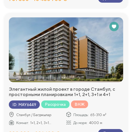
Элегантный жилой проект в городе Стамбул, с
просторными планировками 1+1, 2+1, 3+1 и 4+1
Рассрочка
ВНЖ
ID
:
MAY6449
Стамбул / Багджылар
Площадь:
65-310 м²
Комнат:
1+1, 2+1, 3+1...
До моря:
4000 м