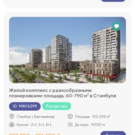
Жилой комплекс с разнообразными
планировками: площадь: 60-790 м² в Стамбуле
Рассрочка
ID
:
MAY6299
Стамбул / Бахчешехир
Площадь:
133-292 м²
Комнат:
2+1, 3+1, 4+1...
До моря:
9000 м