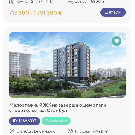
Комнат:
2+1, 3+1, 4+1...
До моря:
5300 м
715 300 - 1 791 300 €
Детали
Малоэтажный ЖК на завершающем этапе
строительства, Стамбул
Рассрочка
ID
:
MAY6337
Стамбул / Бейликдюзю
Площадь:
99-217 м²