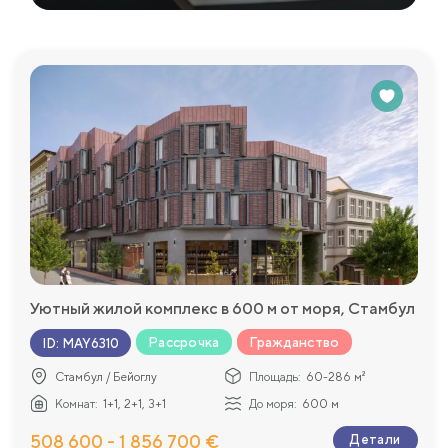
Уютный жилой комплекс в 600 м от моря, Стамбул
Рассрочка
Гражданство
ID
:
MAY6310
Стамбул / Бейоглу
Площадь:
60-286 м²
Комнат:
1+1, 2+1, 3+1
До моря:
600 м
508 600 - 1 856 700 €
Детали