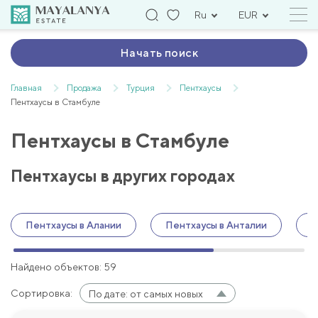
Ru
EUR
Начать поиск
Главная
Продажа
Турция
Пентхаусы
Пентхаусы в Стамбуле
Пентхаусы в Стамбуле
Пентхаусы в других городах
Пентхаусы в Алании
Пентхаусы в Анталии
П
Найдено объектов: 59
Сортировка:
По дате: от самых новых