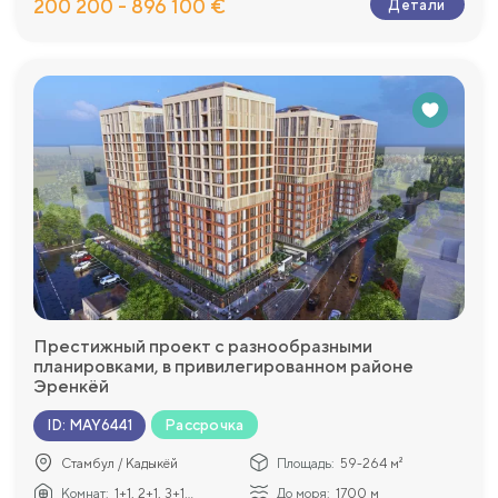
200 200 - 896 100 €
Детали
Престижный проект с разнообразными
планировками, в привилегированном районе
Эренкёй
Рассрочка
ID
:
MAY6441
Стамбул / Кадыкёй
Площадь:
59-264 м²
Комнат:
1+1, 2+1, 3+1...
До моря:
1700 м