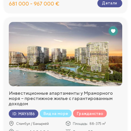
681 000 - 967 000 €
Детали
Инвестиционные апартаменты у Мраморного
моря – престижное жилье с гарантированным
доходом
Вид на море
Гражданство
ID
:
MAY6186
Стамбул / Бакыркёй
Площадь:
88-375 м²