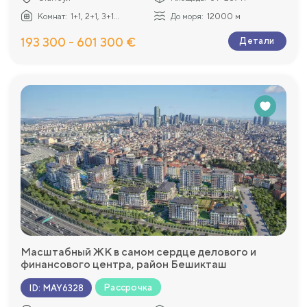
Комнат:
1+1, 2+1, 3+1...
До моря:
12000 м
193 300 - 601 300 €
Детали
Масштабный ЖК в самом сердце делового и
финансового центра, район Бешикташ
Рассрочка
ID
:
MAY6328