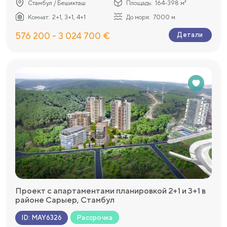
Стамбул / Бешикташ
Площадь:
164-398 м²
Комнат:
2+1, 3+1, 4+1
До моря:
7000 м
576 200 - 3 024 700 €
Детали
Проект с апартаментами планировкой 2+1 и 3+1 в
районе Сарыер, Стамбул
Рассрочка
ID
:
MAY6326