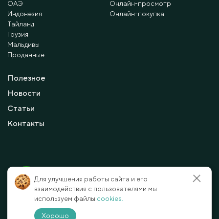
ОАЭ
Онлайн-просмотр
Индонезия
Онлайн-покупка
Тайланд
Грузия
Мальдивы
Проданные
Полезное
Новости
Статьи
Контакты
© 2010 - 2026 Мayalanya LTD.
Для улучшения работы сайта и его
официальный сайт.
Все права защищены.
взаимодействия с пользователями мы
используем файлы
cookies.
Условия и политика конфиденциальности
Отказ от ответственности
Хорошо
Способы оплаты
Карта сайта