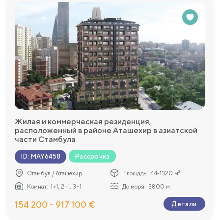
Жилая и коммерческая резиденция,
расположенный в районе Аташехир в азиатской
части Стамбула
Рассрочка
ID
:
MAY6458
Стамбул / Аташехир
Площадь:
44-1320 м²
Комнат:
1+1, 2+1, 3+1
До моря:
3800 м
154 200 - 917 100 €
Детали