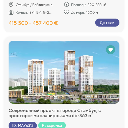
Стамбул / Бейликдюзю
Площадь:
290-333 м²
Комнат:
3+1, 5+1, 5+2...
До моря:
1600 м
415 500 - 457 400 €
Детали
Современный проект в городе Стамбул, с
просторными планировками 66-363 м²
Рассрочка
ID
:
MAY6313