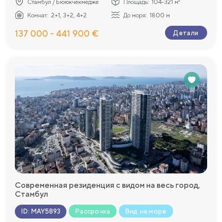
Стамбул / Бююкчекмедже
Площадь:
104-321 м²
Комнат:
2+1, 3+2, 4+2
До моря:
1800 м
137 000 - 441 900 €
Детали
Современная резиденция с видом на весь город,
Стамбул
Рассрочка
Вид на море
ID
:
MAY5893