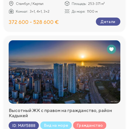
Стамбул / Картал
Площадь:
253-371 м²
Комнат:
3+1, 4+1, 3+2
До моря:
1100 м
372 600 - 528 600 €
Детали
Высотный ЖК с правом на гражданство, район
Кадыкей
Вид на море
Гражданство
ID
:
MAY5888