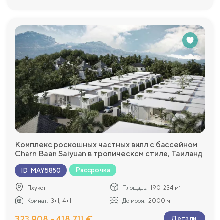
Комплекс роскошных частных вилл с бассейном
Charn Baan Saiyuan в тропическом стиле, Таиланд
Рассрочка
ID
:
MAY5850
Пхукет
Площадь:
190-234 м²
Комнат:
3+1, 4+1
До моря:
2000 м
323 908 - 418 711 €
Детали