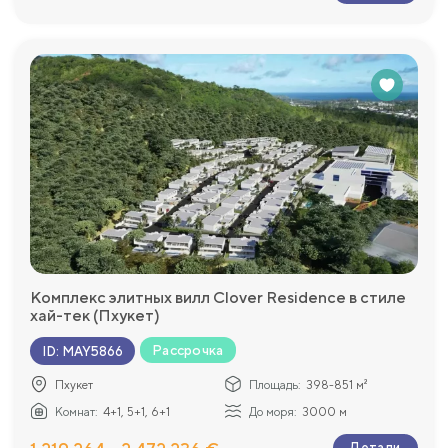
Комплекс элитных вилл Clover Residence в стиле
хай-тек (Пхукет)
Рассрочка
ID
:
MAY5866
Пхукет
Площадь:
398-851 м²
Комнат:
4+1, 5+1, 6+1
До моря:
3000 м
Детали