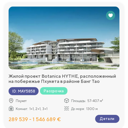
Жилой проект Botanica HYTHE, расположенный
на побережье Пхукета в районе Банг Тао
Рассрочка
ID
:
MAY5858
Пхукет
Площадь:
57-407 м²
Комнат:
1+1, 2+1, 3+1
До моря:
1300 м
289 539 - 1 546 689 €
Детали