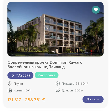
Современный проект Dominion Rawai с
бассейном на крыше, Таиланд
Рассрочка
ID
:
MAY5879
Пхукет
Площадь:
33-60 м²
Комнат:
0+1
До моря:
350 м
131 317 - 288 381 €
Детали