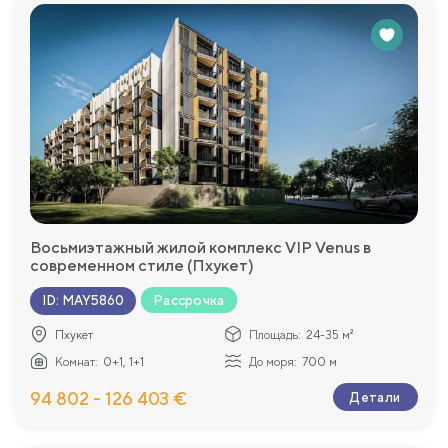
Восьмиэтажный жилой комплекс VIP Venus в
современном стиле (Пхукет)
Рассрочка
ID
:
MAY5860
Пхукет
Площадь:
24-35 м²
Комнат:
0+1, 1+1
До моря:
700 м
94 802 - 126 403 €
Детали