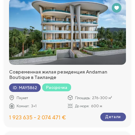
Современная жилая резиденция Andaman
Boutique в Таиланде
Рассрочка
ID
:
MAY5862
Пхукет
Площадь:
276-300 м²
Комнат:
3+1
До моря:
600 м
1 923 635 - 2 074 471 €
Детали