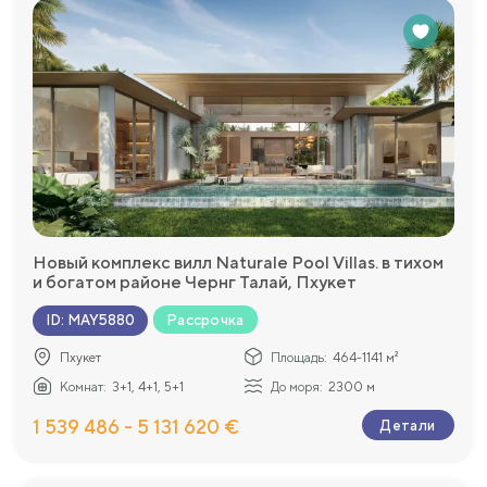
Новый комплекс вилл Naturale Pool Villas. в тихом
и богатом районе Чернг Талай, Пхукет
Рассрочка
ID
:
MAY5880
Пхукет
Площадь:
464-1141 м²
Комнат:
3+1, 4+1, 5+1
До моря:
2300 м
1 539 486 - 5 131 620 €
Детали