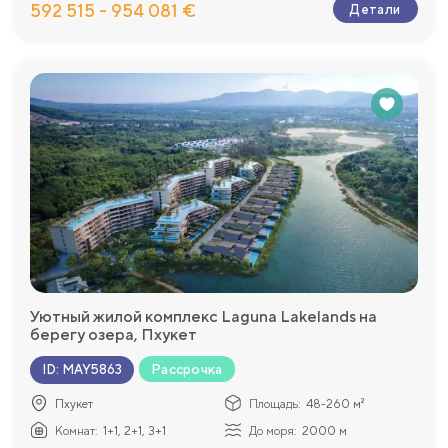
592 515 - 954 081 €
Детали
Уютный жилой комплекс Laguna Lakelands на
берегу озера, Пхукет
Рассрочка
ID
:
MAY5863
Пхукет
Площадь:
48-260 м²
Комнат:
1+1, 2+1, 3+1
До моря:
2000 м