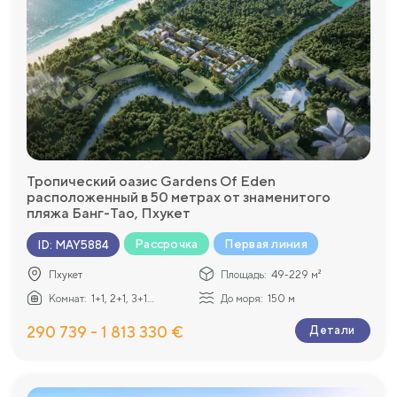
Тропический оазис Gardens Of Eden
расположенный в 50 метрах от знаменитого
пляжа Банг-Тао, Пхукет
Рассрочка
Первая линия
ID
:
MAY5884
Пхукет
Площадь:
49-229 м²
Комнат:
1+1, 2+1, 3+1...
До моря:
150 м
290 739 - 1 813 330 €
Детали