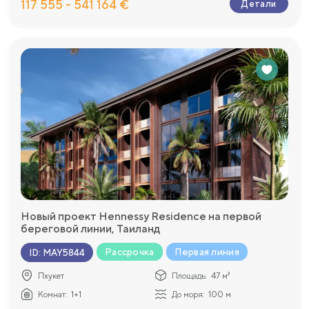
117 555 - 541 164 €
Детали
Новый проект Hennessy Residence на первой
береговой линии, Таиланд
Рассрочка
Первая линия
ID
:
MAY5844
Пхукет
Площадь:
47 м²
Комнат:
1+1
До моря:
100 м