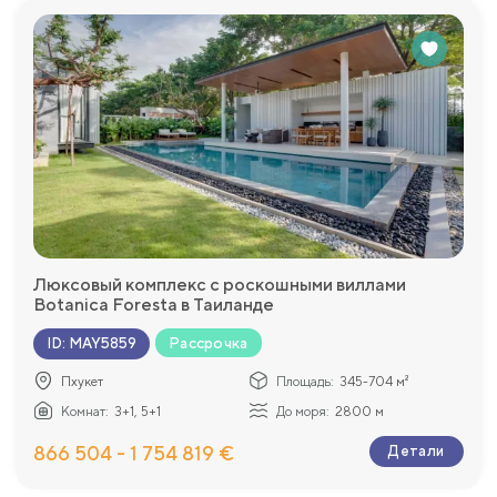
Люксовый комплекс с роскошными виллами
Botanica Foresta в Таиланде
Рассрочка
ID
:
MAY5859
Пхукет
Площадь:
345-704 м²
Комнат:
3+1, 5+1
До моря:
2800 м
866 504 - 1 754 819 €
Детали