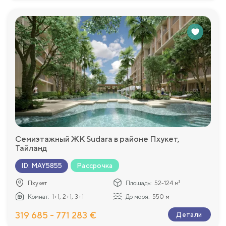
Семиэтажный ЖК Sudara в районе Пхукет,
Тайланд
Рассрочка
ID
:
MAY5855
Пхукет
Площадь:
52-124 м²
Комнат:
1+1, 2+1, 3+1
До моря:
550 м
319 685 - 771 283 €
Детали