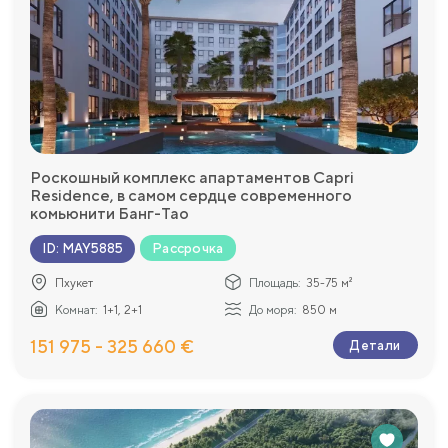
Роскошный комплекс апартаментов Capri
Residence, в самом сердце современного
комьюнити Банг-Тао
Рассрочка
ID
:
MAY5885
Пхукет
Площадь:
35-75 м²
Комнат:
1+1, 2+1
До моря:
850 м
151 975 - 325 660 €
Детали