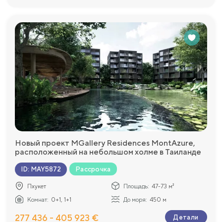
Новый проект MGallery Residences MontAzure,
расположенный на небольшом холме в Таиланде
Рассрочка
ID
:
MAY5872
Пхукет
Площадь:
47-73 м²
Комнат:
0+1, 1+1
До моря:
450 м
277 436 - 405 923 €
Детали