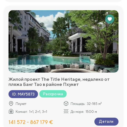
Жилой проект The Title Heritage, недалеко от
пляжа Банг Тао в районе Пхукет
Рассрочка
ID
:
MAY5873
Пхукет
Площадь:
32-185 м²
Комнат:
1+1, 2+1, 3+1
До моря:
1500 м
141 572 - 867 179 €
Детали