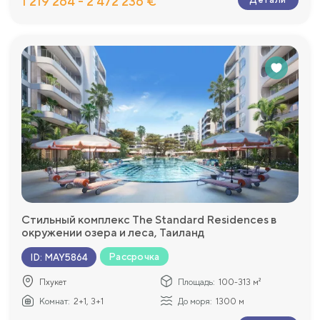
1 219 264 - 2 472 236 €
Стильный комплекс The Standard Residences в
окружении озера и леса, Таиланд
Рассрочка
ID
:
MAY5864
Пхукет
Площадь:
100-313 м²
Комнат:
2+1, 3+1
До моря:
1300 м