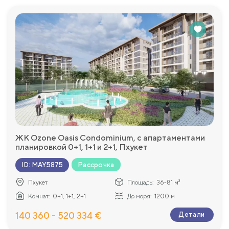
ЖК Ozone Oasis Condominium, с апартаментами
планировкой 0+1, 1+1 и 2+1, Пхукет
Рассрочка
ID
:
MAY5875
Пхукет
Площадь:
36-81 м²
Комнат:
0+1, 1+1, 2+1
До моря:
1200 м
140 360 - 520 334 €
Детали