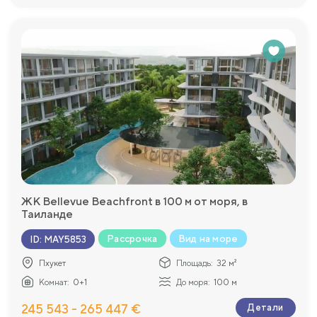
ЖК Bellevue Beachfront в 100 м от моря, в
Таиланде
Рассрочка
Вид на море
ID
:
MAY5853
Пхукет
Площадь:
32 м²
Комнат:
0+1
До моря:
100 м
245 543 - 265 447 €
Детали