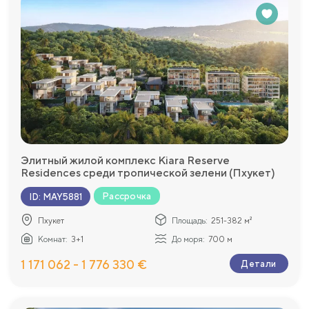
Элитный жилой комплекс Kiara Reserve
Residences среди тропической зелени (Пхукет)
Рассрочка
ID
:
MAY5881
Пхукет
Площадь:
251-382 м²
Комнат:
3+1
До моря:
700 м
1 171 062 - 1 776 330 €
Детали