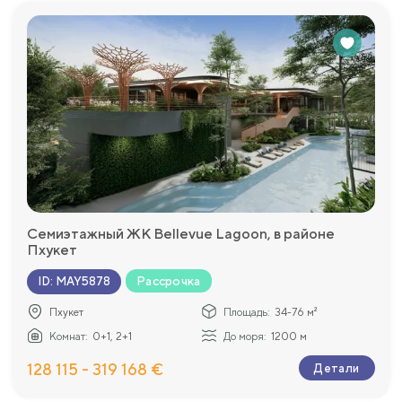
Семиэтажный ЖК Bellevue Lagoon, в районе
Пхукет
Рассрочка
ID
:
MAY5878
Пхукет
Площадь:
34-76 м²
Комнат:
0+1, 2+1
До моря:
1200 м
128 115 - 319 168 €
Детали