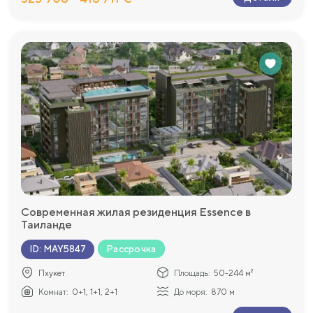
Современная жилая резиденция Essence в
Таиланде
Рассрочка
ID
:
MAY5847
Пхукет
Площадь:
50-244 м²
Комнат:
0+1, 1+1, 2+1
До моря:
870 м