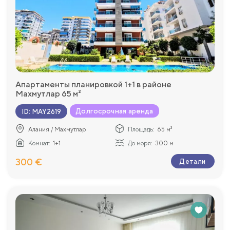
Апартаменты планировкой 1+1 в районе
Махмутлар 65 м²
Долгосрочная аренда
ID
:
MAY2619
Алания / Махмутлар
Площадь:
65 м²
Комнат:
1+1
До моря:
300 м
300 €
Детали