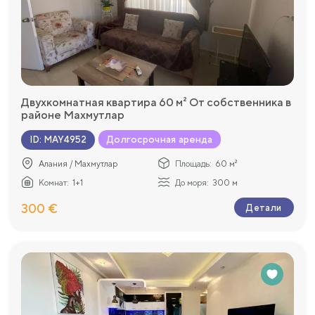
Двухкомнатная квартира 60 м² От собственника в
районе Махмутлар
Долгосрочная аренда
ID
:
MAY4952
Алания / Махмутлар
Площадь:
60 м²
Комнат:
1+1
До моря:
300 м
300 €
Детали