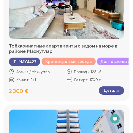
Трёхкомнатные апартаменты с видом на море в
районе Махмутлар
Краткосрочная аренда
Долгосрочная 
ID
:
MAY4427
Алания / Махмутлар
Площадь:
126 м²
Комнат:
2+1
До моря:
1700 м
2 300 €
Детали