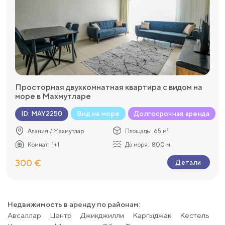
Просторная двухкомнатная квартира с видом на
море в Махмутларе
Вид на море
Долгосрочная аренда
ID
:
MAY2250
Алания / Махмутлар
Площадь:
65 м²
Комнат:
1+1
До моря:
800 м
300 €
Детали
Недвижимость в аренду по районам:
Авсаллар
Центр
Джикджилли
Каргыджак
Kестель