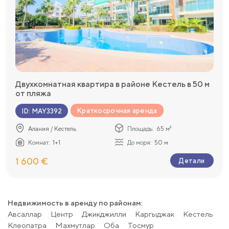
Двухкомнатная квартира в районе Кестель в 50 м
от пляжа
Краткосрочная аренда
ID
:
MAY3392
Алания / Кестель
Площадь:
65 м²
Комнат:
1+1
До моря:
50 м
1 600 €
Детали
Недвижимость в аренду по районам:
Авсаллар
Центр
Джикджилли
Каргыджак
Kестель
Клеопатра
Махмутлар
Оба
Тосмур