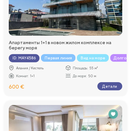
Апартаменты 1+1 в новом жилом комплексе на
берегу моря
Первая линия
Вид на море
Долгоср
ID
:
MAY4586
Алания / Кестель
Площадь:
55 м²
Комнат:
1+1
До моря:
50 м
600 €
Детали