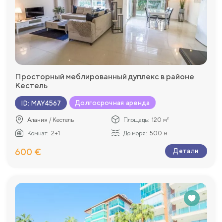
Просторный меблированный дуплекс в районе
Кестель
Долгосрочная аренда
ID
:
MAY4567
Алания / Кестель
Площадь:
120 м²
Комнат:
2+1
До моря:
500 м
600 €
Детали