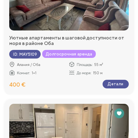
Уютные апартаменты в шаговой доступности от
моря в районе Оба
Долгосрочная аренда
ID
:
MAY5109
Алания / Оба
Площадь:
55 м²
Комнат:
1+1
До моря:
150 м
400 €
Детали