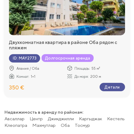
Двухкомнатная квартира в районе Оба рядом с
пляжем
Долгосрочная аренда
ID
:
MAY2773
Алания / Оба
Площадь:
55 м²
Комнат:
1+1
До моря:
200 м
350 €
Детали
Недвижимость в аренду по районам:
Авсаллар
Центр
Джикджилли
Каргыджак
Kестель
Клеопатра
Махмутлар
Оба
Тосмур