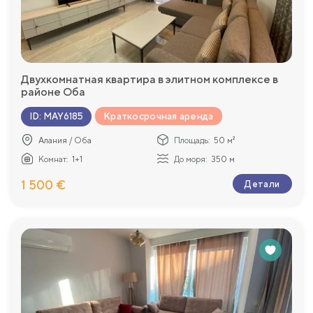
Двухкомнатная квартира в элитном комплексе в
районе Оба
Краткосрочная аренда
ID
:
MAY6185
Алания / Оба
Площадь:
50 м²
Комнат:
1+1
До моря:
350 м
1 500 €
Детали