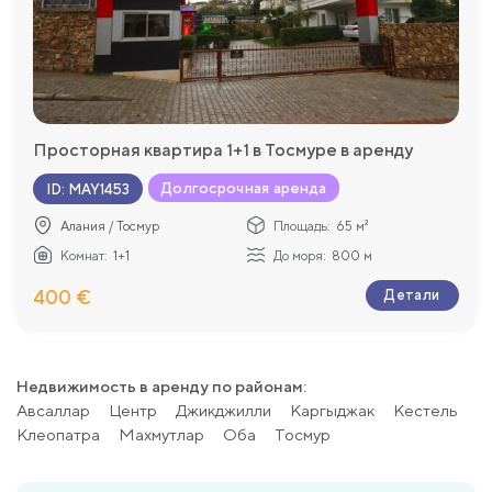
Просторная квартира 1+1 в Тосмуре в аренду
Долгосрочная аренда
ID
:
MAY1453
Алания / Тосмур
Площадь:
65 м²
Комнат:
1+1
До моря:
800 м
400 €
Детали
Недвижимость в аренду по районам:
Авсаллар
Центр
Джикджилли
Каргыджак
Kестель
Клеопатра
Махмутлар
Оба
Тосмур