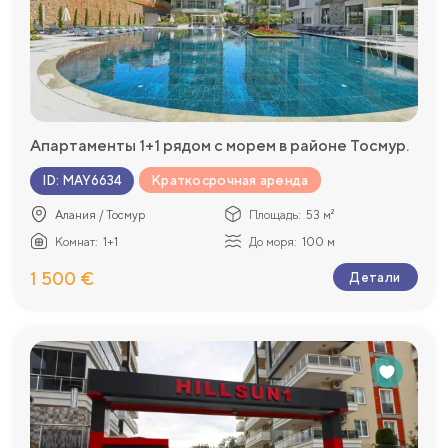
Апартаменты 1+1 рядом с морем в районе Тосмур.
Краткосрочная аренда
ID
:
MAY6634
Алания / Тосмур
Площадь:
53 м²
Комнат:
1+1
До моря:
100 м
1 500 €
Детали