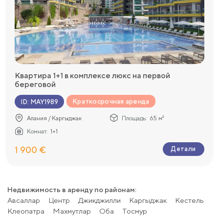
Квартира 1+1 в комплексе люкс на первой
береговой
Краткосрочная аренда
ID
:
MAY1989
Алания / Каргыджак
Площадь:
65 м²
Комнат:
1+1
1 900 €
Детали
Недвижимость в аренду по районам:
Авсаллар
Центр
Джикджилли
Каргыджак
Kестель
Клеопатра
Махмутлар
Оба
Тосмур