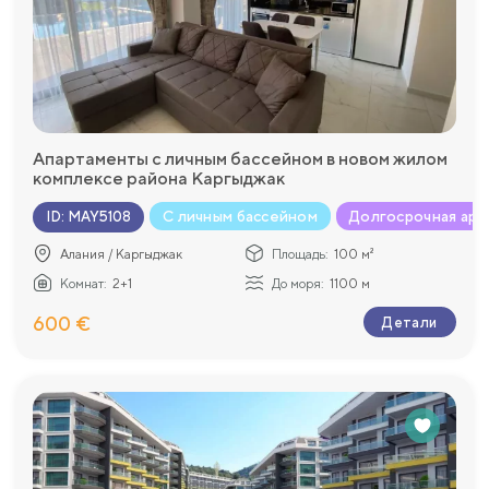
Апартаменты с личным бассейном в новом жилом
комплексе района Каргыджак
С личным бассейном
Долгосрочная аре
ID
:
MAY5108
Алания / Каргыджак
Площадь:
100 м²
Комнат:
2+1
До моря:
1100 м
600 €
Детали