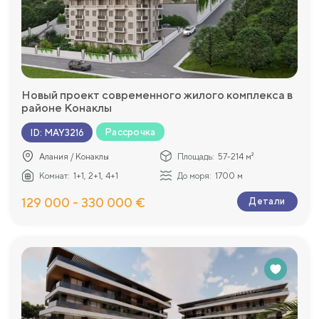
Новый проект современного жилого комплекса в
районе Конаклы
Рассрочка
ID
:
MAY3216
Алания / Конаклы
Площадь:
57-214 м²
Комнат:
1+1, 2+1, 4+1
До моря:
1700 м
129 000 - 330 000 €
Детали