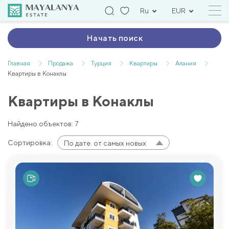
Ru
EUR
Начать поиск
Главная
Продажа
Турция
Квартиры
Алания
Квартиры в Конаклы
Квартиры в Конаклы
Найдено объектов: 7
Сортировка:
По дате: от самых новых