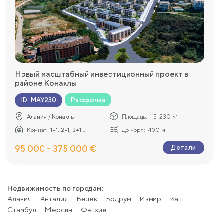
Новый масштабный инвестиционный проект в
районе Конаклы
Рассрочка
ID
:
MAY230
Алания / Конаклы
Площадь:
115-230 м²
Комнат:
1+1, 2+1, 3+1...
До моря:
400 м
95 000 - 375 000 €
Детали
Недвижимость по городам:
Алания
Анталия
Белек
Бодрум
Измир
Каш
Стамбул
Мерсин
Фетхие