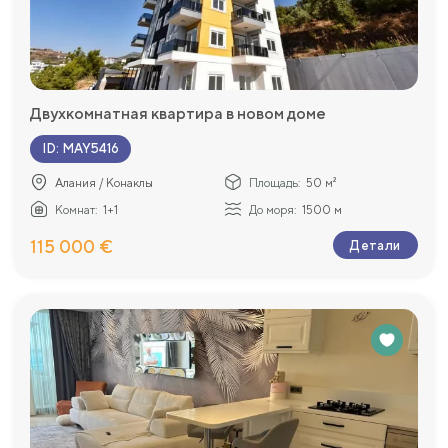
Двухкомнатная квартира в новом доме
ID
:
MAY5416
Алания / Конаклы
Площадь:
50 м²
Комнат:
1+1
До моря:
1500 м
115 000 €
Детали