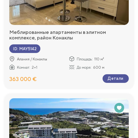
Меблированные апартаменты в элитном
комплексе, район Конаклы
ID
:
MAY5142
Алания / Конаклы
Площадь:
110 м²
Комнат:
2+1
До моря:
600 м
363 000 €
Детали