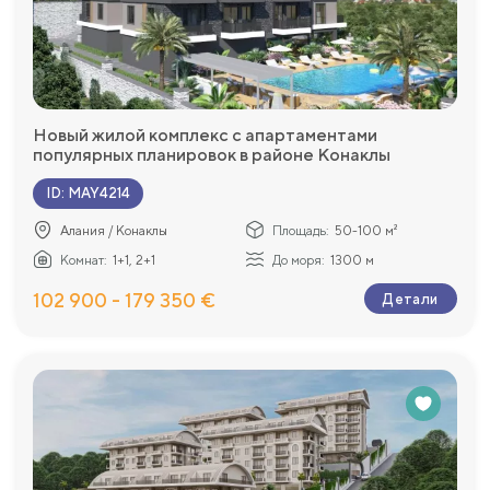
Новый жилой комплекс с апартаментами
популярных планировок в районе Конаклы
ID
:
MAY4214
Алания / Конаклы
Площадь:
50-100 м²
Комнат:
1+1, 2+1
До моря:
1300 м
102 900 - 179 350 €
Детали