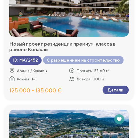
Новый проект резиденции премиум-класса в
районе Конаклы
С разрешением на строительство
ID
:
MAY2452
Алания / Конаклы
Площадь:
57-60 м²
Комнат:
1+1
До моря:
300 м
125 000 - 135 000 €
Детали