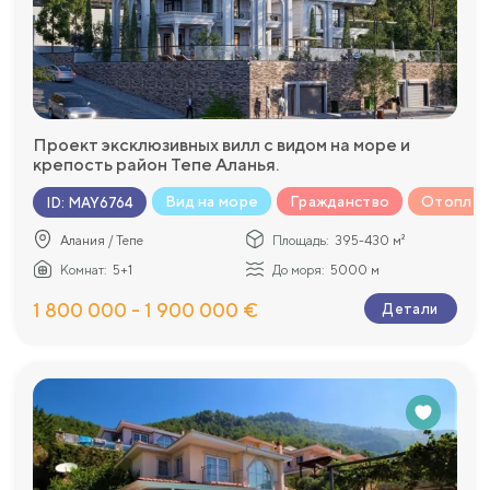
Проект эксклюзивных вилл с видом на море и
крепость район Тепе Аланья.
Вид на море
Гражданство
Отопле
ID
:
MAY6764
Алания / Тепе
Площадь:
395-430 м²
Комнат:
5+1
До моря:
5000 м
1 800 000 - 1 900 000 €
Детали