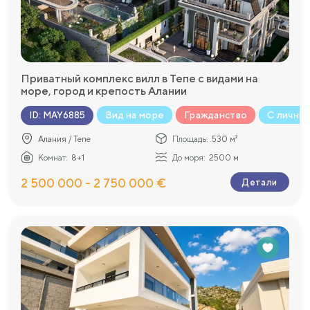
Приватный комплекс вилл в Тепе с видами на
море, город и крепость Алании
Вид на море
Гражданство
С личны
ID
:
MAY6885
Алания / Тепе
Площадь:
530 м²
Комнат:
8+1
До моря:
2500 м
2 500 000 - 2 750 000 €
Детали