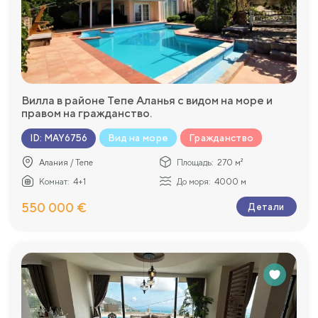
Вилла в районе Тепе Аланья с видом на море и
правом на гражданство.
Вид на море
Гражданство
ID
:
MAY6756
Алания / Тепе
Площадь:
270 м²
Комнат:
4+1
До моря:
4000 м
550 000 €
Детали