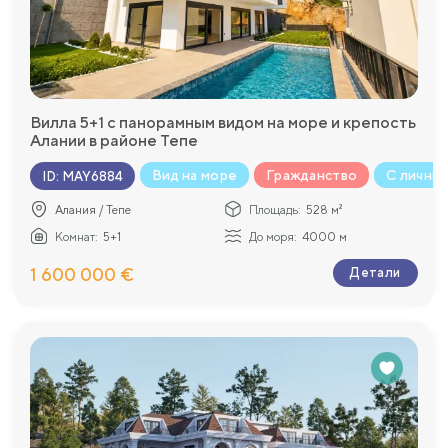
Вилла 5+1 с панорамным видом на море и крепость
Алании в районе Тепе
Вид на море
Гражданство
С личны
ID
:
MAY6884
Алания / Тепе
Площадь:
528 м²
Комнат:
5+1
До моря:
4000 м
1 600 000 €
Детали