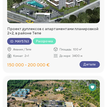
Проект дуплексов с апартаментами планировкой
2+2, в районе Тепе
Рассрочка
ID
:
MAY5763
Алания / Тепе
Площадь:
100 м²
Комнат:
2+1
До моря:
3400 м
150 000 - 200 000 €
Детали