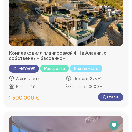
Комплекс вилл планировкой 4+1 в Алании, с
собственным бассейном
Рассрочка
Вид на море
ID
:
MAY6081
Алания / Тепе
Площадь:
298 м²
Комнат:
4+1
До моря:
3000 м
1 500 000 €
Детали