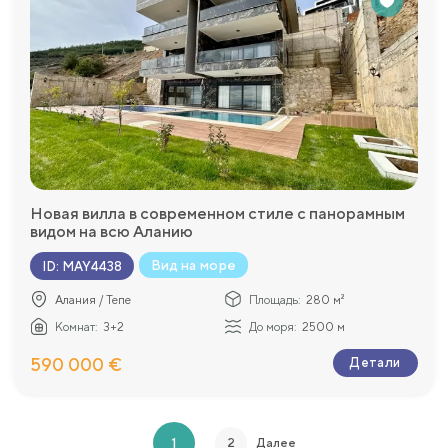
Новая вилла в современном стиле с панорамным
видом на всю Аланию
Вид на море
ID
:
MAY4438
Алания / Тепе
Площадь:
280 м²
Комнат:
3+2
До моря:
2500 м
590 000 €
Детали
1
2
Далее