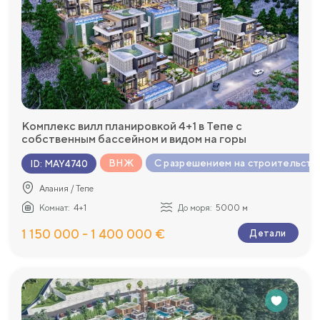
Комплекс вилл планировкой 4+1 в Тепе с
собственным бассейном и видом на горы
ВНЖ
С разрешением на строительств
ID
:
MAY4740
Алания / Тепе
Комнат:
4+1
До моря:
5000 м
1 150 000 - 1 400 000 €
Детали