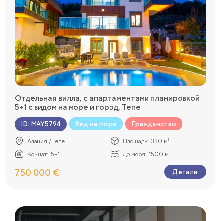
Отдельная вилла, с апартаментами планировкой
5+1 с видом на море и город, Тепе
Вид на море
Гражданство
ID
:
MAY5794
Алания / Тепе
Площадь:
330 м²
Комнат:
5+1
До моря:
1500 м
750 000 €
Детали