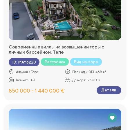
Современные виллы на возвышении горы с
личным бассейном, Тепе
Рассрочка
Вид на море
ID
:
MAY6220
Алания / Тепе
Площадь:
313-468 м²
Комнат:
3+1
До моря:
2500 м
850 000 - 1 440 000 €
Детали