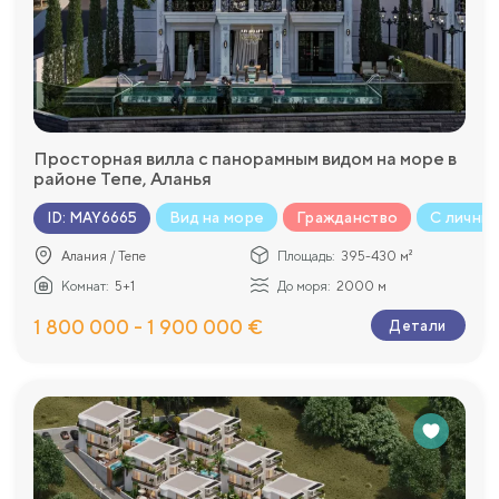
Просторная вилла с панорамным видом на море в
районе Тепе, Аланья
Вид на море
Гражданство
С личны
ID
:
MAY6665
Алания / Тепе
Площадь:
395-430 м²
Комнат:
5+1
До моря:
2000 м
1 800 000 - 1 900 000 €
Детали