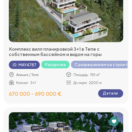
Комплекс вилл планировкой 3+1 в Тепе с
собственным бассейном и видом на горы
Рассрочка
С разрешением на строите
ID
:
MAY4787
Алания / Тепе
Площадь:
155 м²
Комнат:
3+1
До моря:
2200 м
670 000 - 690 000 €
Детали