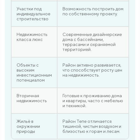
Участки под
Возможность построить дом
индивидуальное
по собственному проекту.
строительство
Недвижимость
Современные дизайнерские
класса люкс
дома с бассейнами,
террасами и охраняемой
территорией.
Объекты с
Район активно развивается,
высоким
что способствует росту цен
инвестиционным
на недвижимость.
потенциалом
Вторичная
Готовые к проживанию дома
недвижимость
и квартиры, часто с мебелью
и техникой.
Жильё в
Район Тепе отличается
окружении
тишиной, чистым воздухом и
природы
близостью к горам и лесам.