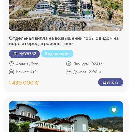
Отдельная вилла на возвышении горы с видом на
море и город, в районе Тепе
Вид на море
ID
:
MAY5752
Алания / Тепе
Площадь:
1024 м²
Комнат:
4+2
До моря:
2100 м
1 430 000 €
Детали