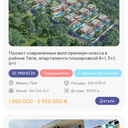
Проект современных вилл премиум-класса в
районе Тепе, апартаменты планировкой 4+1, 5+1,
6+1
Гражданство
С личным бассейном
ID
:
MAY4726
Алания / Тепе
Площадь:
332-605 м²
Комнат:
4+1, 5+1, 6+1
До моря:
3000 м
1 450 000 - 2 950 000 €
Детали