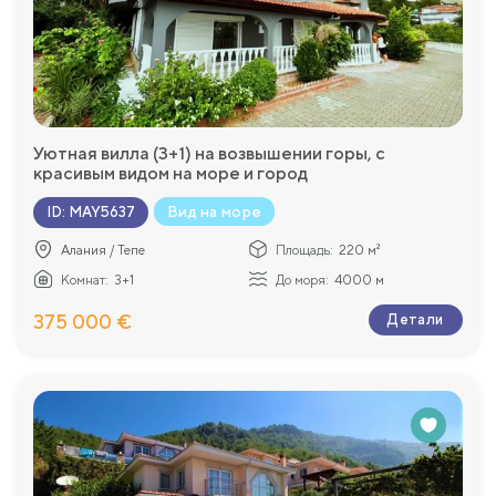
Уютная вилла (3+1) на возвышении горы, с
красивым видом на море и город
Вид на море
ID
:
MAY5637
Алания / Тепе
Площадь:
220 м²
Комнат:
3+1
До моря:
4000 м
375 000 €
Детали