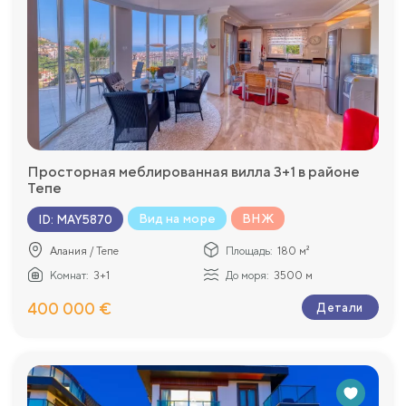
Просторная меблированная вилла 3+1 в районе
Тепе
Вид на море
ВНЖ
ID
:
MAY5870
Алания / Тепе
Площадь:
180 м²
Комнат:
3+1
До моря:
3500 м
400 000 €
Детали