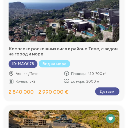
Комплекс роскошных вилл в районе Тепе, с видом
на город и море
Вид на море
ID
:
MAY6178
Алания / Тепе
Площадь:
450-700 м²
Комнат:
5+2
До моря:
2000 м
2 840 000 - 2 990 000 €
Детали