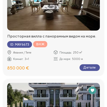
Просторная вилла с панорамным видом на море.
ВНЖ
ID
:
MAY6673
Алания / Тепе
Площадь:
250 м²
Комнат:
3+1
До моря:
5000 м
850 000 €
Детали