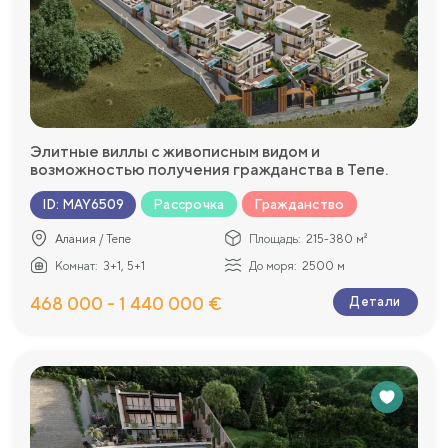
Элитные виллы с живописным видом и
возможностью получения гражданства в Тепе.
Рассрочка
Гражданство
ID
:
MAY6509
Алания / Тепе
Площадь:
215-380 м²
Комнат:
3+1, 5+1
До моря:
2500 м
468 000 - 1 440 000 €
Детали