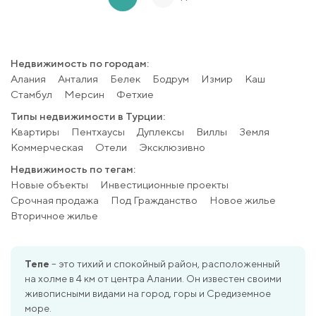
Недвижимость по городам:
Алания
Анталия
Белек
Бодрум
Измир
Каш
Стамбул
Мерсин
Фетхие
Типы недвижимости в Турции:
Квартиры
Пентхаусы
Дуплексы
Виллы
Земля
Коммерческая
Отели
Эксклюзивно
Недвижимость по тегам:
Новые объекты
Инвестиционные проекты
Срочная продажа
Под Гражданство
Новое жилье
Вторичное жилье
Тепе
– это тихий и спокойный район, расположенный
на холме в 4 км от центра Алании. Он известен своими
живописными видами на город, горы и Средиземное
море.