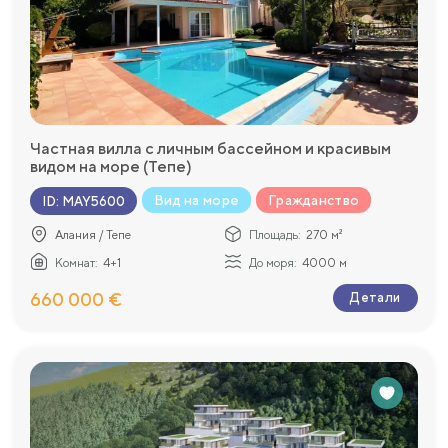
Частная вилла с личным бассейном и красивым
видом на море (Тепе)
Вид на море
Гражданство
ID
:
MAY5600
Алания / Тепе
Площадь:
270 м²
Комнат:
4+1
До моря:
4000 м
660 000 €
Детали