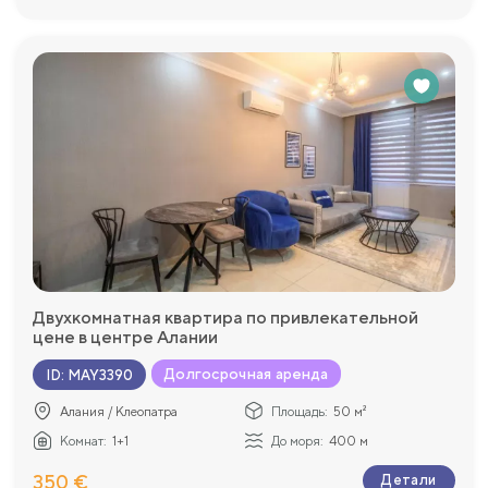
Двухкомнатная квартира по привлекательной
цене в центре Алании
Долгосрочная аренда
ID
:
MAY3390
Алания / Клеопатра
Площадь:
50 м²
Комнат:
1+1
До моря:
400 м
350 €
Детали