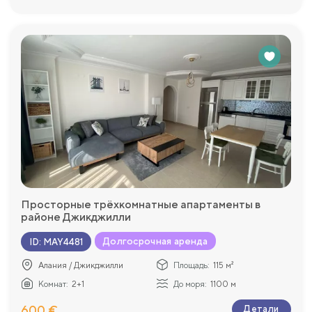
Просторные трёхкомнатные апартаменты в
районе Джикджилли
Долгосрочная аренда
ID
:
MAY4481
Алания / Джикджилли
Площадь:
115 м²
Комнат:
2+1
До моря:
1100 м
600 €
Детали