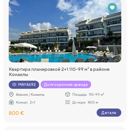
Квартира планировкой 2+1 110-99 м² в районе
Конаклы
Долгосрочная аренда
ID
:
MAY4692
Алания / Конаклы
Площадь:
110-99 м²
Комнат:
2+1
До моря:
400 м
800 €
Детали