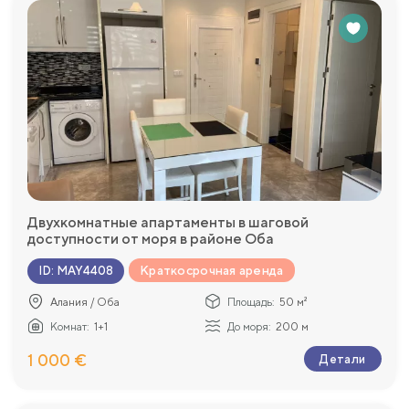
Двухкомнатные апартаменты в шаговой
доступности от моря в районе Оба
Краткосрочная аренда
ID
:
MAY4408
Алания / Оба
Площадь:
50 м²
Комнат:
1+1
До моря:
200 м
1 000 €
Детали