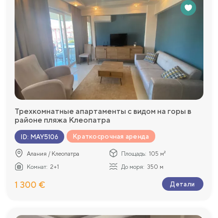
Трехкомнатные апартаменты с видом на горы в
районе пляжа Клеопатра
Краткосрочная аренда
ID
:
MAY5106
Алания / Клеопатра
Площадь:
105 м²
Комнат:
2+1
До моря:
350 м
1 300 €
Детали