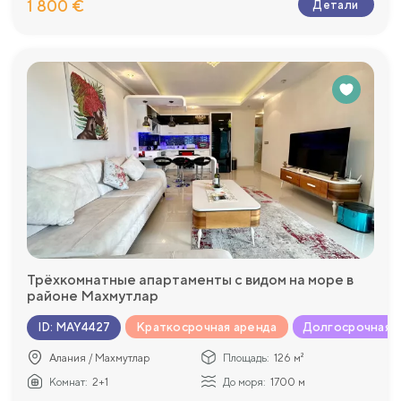
1 800 €
Детали
Трёхкомнатные апартаменты с видом на море в
районе Махмутлар
Краткосрочная аренда
Долгосрочная 
ID
:
MAY4427
Алания / Махмутлар
Площадь:
126 м²
Комнат:
2+1
До моря:
1700 м