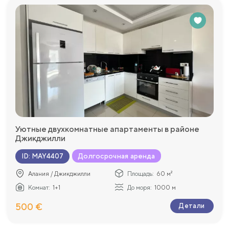
Уютные двухкомнатные апартаменты в районе
Джикджилли
Долгосрочная аренда
ID
:
MAY4407
Алания / Джикджилли
Площадь:
60 м²
Комнат:
1+1
До моря:
1000 м
500 €
Детали