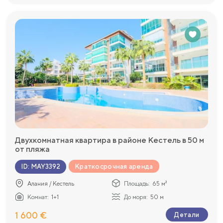
Двухкомнатная квартира в районе Кестель в 50 м
от пляжа
Краткосрочная аренда
ID
:
MAY3392
Алания / Кестель
Площадь:
65 м²
Комнат:
1+1
До моря:
50 м
1 600 €
Детали