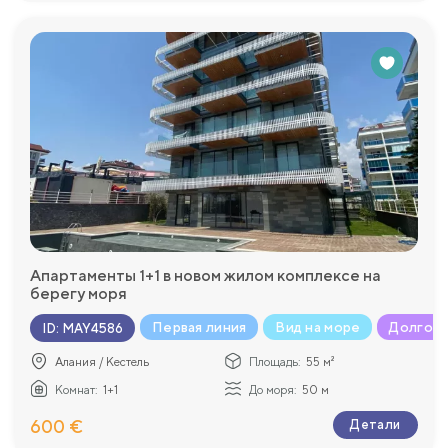
Апартаменты 1+1 в новом жилом комплексе на
берегу моря
Первая линия
Вид на море
Долгоср
ID
:
MAY4586
Алания / Кестель
Площадь:
55 м²
Комнат:
1+1
До моря:
50 м
600 €
Детали