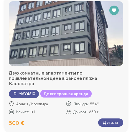
Двухкомнатные апартаменты по
привлекательной цене в районе пляжа
Клеопатра
Долгосрочная аренда
ID
:
MAY4610
Алания / Клеопатра
Площадь:
55 м²
Комнат:
1+1
До моря:
650 м
500 €
Детали