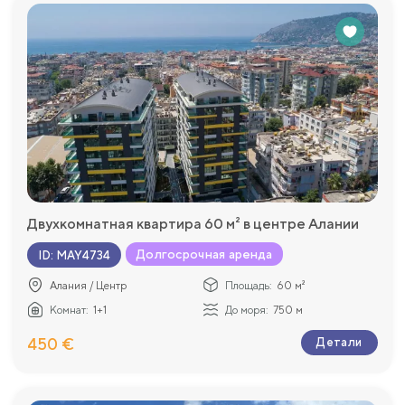
Двухкомнатная квартира 60 м² в центре Алании
Долгосрочная аренда
ID
:
MAY4734
Алания / Центр
Площадь:
60 м²
Комнат:
1+1
До моря:
750 м
450 €
Детали