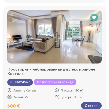
Просторный меблированный дуплекс в районе
Кестель
Долгосрочная аренда
ID
:
MAY4567
Алания / Кестель
Площадь:
120 м²
Комнат:
2+1
До моря:
500 м
600 €
Детали