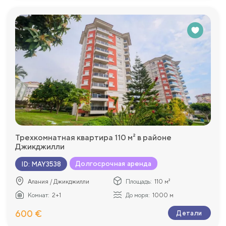
Трехкомнатная квартира 110 м² в районе
Джикджилли
Долгосрочная аренда
ID
:
MAY3538
Алания / Джикджилли
Площадь:
110 м²
Комнат:
2+1
До моря:
1000 м
600 €
Детали