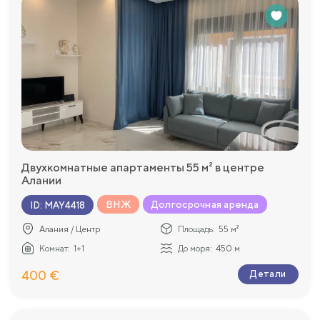
Двухкомнатные апартаменты 55 м² в центре
Алании
ВНЖ
Долгосрочная аренда
ID
:
MAY4418
Алания / Центр
Площадь:
55 м²
Комнат:
1+1
До моря:
450 м
400 €
Детали