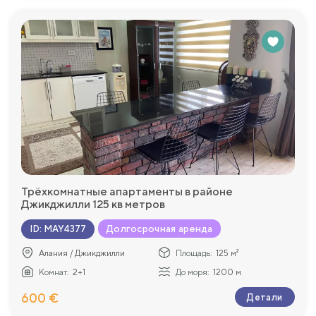
Трёхкомнатные апартаменты в районе
Джикджилли 125 кв метров
Долгосрочная аренда
ID
:
MAY4377
Алания / Джикджилли
Площадь:
125 м²
Комнат:
2+1
До моря:
1200 м
600 €
Детали