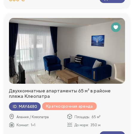
Двухкомнатные апартаменты 65 м² в районе
пляжа Клеопатра
Краткосрочная аренда
ID
:
MAY4480
Алания / Клеопатра
Площадь:
65 м²
Комнат:
1+1
До моря:
350 м