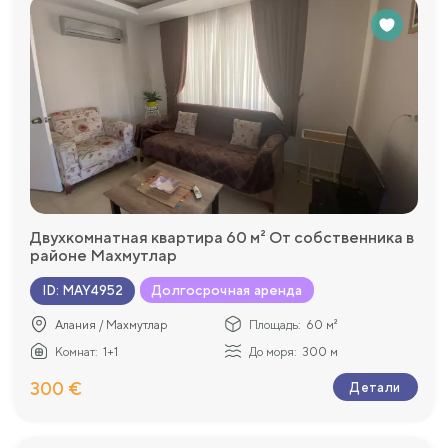
Двухкомнатная квартира 60 м² От собственника в
районе Махмутлар
Долгосрочная аренда
ID
:
MAY4952
Алания / Махмутлар
Площадь:
60 м²
Комнат:
1+1
До моря:
300 м
300 €
Детали