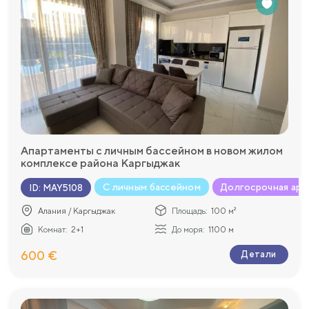
Апартаменты с личным бассейном в новом жилом
комплексе района Каргыджак
С личным бассейном
Долгосрочная аре
ID
:
MAY5108
Алания / Каргыджак
Площадь:
100 м²
Комнат:
2+1
До моря:
1100 м
600 €
Детали