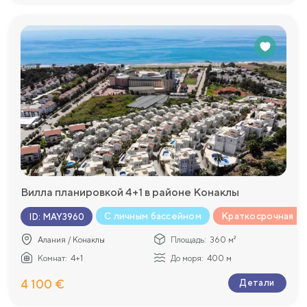
Вилла планировкой 4+1 в районе Конаклы
С личным бассейном
Краткосрочная а
ID
:
MAY3960
Алания / Конаклы
Площадь:
360 м²
Комнат:
4+1
До моря:
400 м
4 100 €
Детали