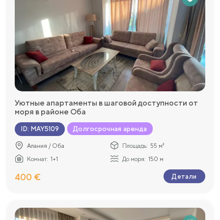
Уютные апартаменты в шаговой доступности от
моря в районе Оба
Долгосрочная аренда
ID
:
MAY5109
Алания / Оба
Площадь:
55 м²
Комнат:
1+1
До моря:
150 м
400 €
Детали