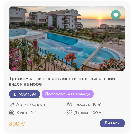
Трехкомнатные апартаменты с потрясающим
видом на море
Долгосрочная аренда
ID
:
MAY4384
Алания / Конаклы
Площадь:
110 м²
Комнат:
2+1
До моря:
400 м
800 €
Детали